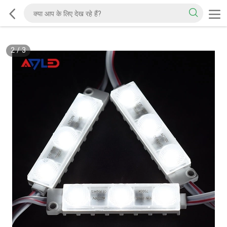
2
/
3