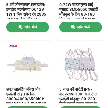
5 वर्ष जीवनकाल आउटडोर/
0.72W वाटरप्रूफ हाई
इनडोर जलरोधक DC12V
ब्राइट SMD5050 एलईडी
हमारे बारे में
1W 1 चिप सफेद रंग 2835
मॉड्यूल के लिए 80-180
SMD एलईडी मॉड्यूल
मिमी मध्यम गहराई प्रकाश
बॉक्स
जांच भेजें
जांच भेजें
कारखाना भ्रमण
गुणवत्ता नियंत्रण
संपर्क करें
समाचार
डबल लाइटिंग बॉक्स और
5 साल की वारंटी IP67
एक उद्धरण का अनुरोध करें
एलईडी साइन के लिए
वाटरप्रूफ 180° बीम एंगल
3000/4000/6500K के
एलईडी मॉड्यूल 80-230
साथ DC12V 1.5W IP65
मिमी गहराई लाइट बॉक्स के
उच्च क्रि एलईडी पट्टी