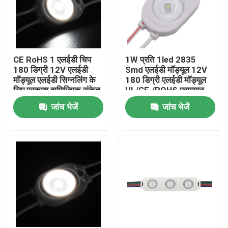
CE RoHS 1 एलईडी चिप
1W प्रति 1led 2835
180 डिग्री 12V एलईडी
Smd एलईडी मॉड्यूल 12V
मॉड्यूल एलईडी सिग्नलिंग के
180 डिग्री एलईडी मॉड्यूल
लिए प्रकाश वाणिज्यिक संकेत,
UL/CE./ROHS प्रमाणन
सजावटी रोशनी उच्च गुणवत्ता
पारित
जांच भेजें
जांच भेजें
घर
उत्पादों
वीडियो