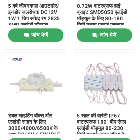
5 वर्ष जीवनकाल आउटडोर/
0.72W वाटरप्रूफ हाई
इनडोर जलरोधक DC12V
ब्राइट SMD5050 एलईडी
हमारे बारे में
1W 1 चिप सफेद रंग 2835
मॉड्यूल के लिए 80-180
SMD एलईडी मॉड्यूल
मिमी मध्यम गहराई प्रकाश
बॉक्स
जांच भेजें
जांच भेजें
कारखाना भ्रमण
गुणवत्ता नियंत्रण
संपर्क करें
समाचार
डबल लाइटिंग बॉक्स और
5 साल की वारंटी IP67
एक उद्धरण का अनुरोध करें
एलईडी साइन के लिए
वाटरप्रूफ 180° बीम एंगल
3000/4000/6500K के
एलईडी मॉड्यूल 80-230
साथ DC12V 1.5W IP65
मिमी गहराई लाइट बॉक्स के
उच्च क्रि एलईडी पट्टी