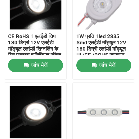
CE RoHS 1 एलईडी चिप
1W प्रति 1led 2835
180 डिग्री 12V एलईडी
Smd एलईडी मॉड्यूल 12V
मॉड्यूल एलईडी सिग्नलिंग के
180 डिग्री एलईडी मॉड्यूल
लिए प्रकाश वाणिज्यिक संकेत,
UL/CE./ROHS प्रमाणन
सजावटी रोशनी उच्च गुणवत्ता
पारित
जांच भेजें
जांच भेजें
घर
उत्पादों
वीडियो