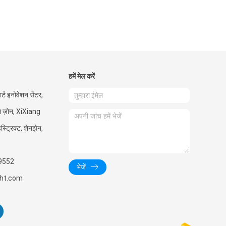
हमें मेल करें
ार्ट इनोवेशन सेंटर,
ियल ज़ोन, XiXiang
ट्रिक्ट, शेनझेन,
9552
भेजें
ght.com