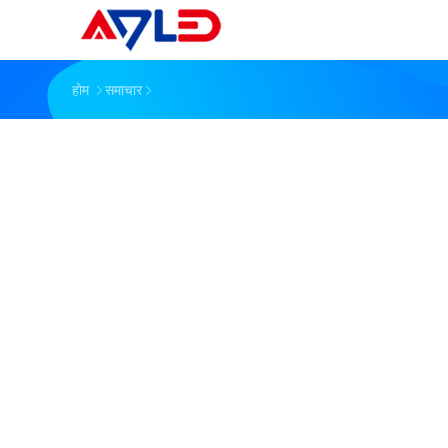
होम
समाचार